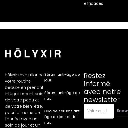
efficaces
Restez
Sérum anti-âge de
Hōlyxir révolutionne
jour
votre routine
informé
beauté en prenant
avec notre
Sérum anti-âge de
intégralement soin
newsletter
nuit
de votre peau et
de votre bien-être,
Envo
Duo de sérums anti-
pour la moitié de
âge de jour et de
l’année avec un
nuit
soin de jour et un