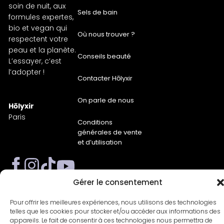
soin de nuit, aux
Sels de bain
formules expertes,
bio et vegan qui
Où nous trouver ?
respectent votre
peau et la planète.
Conseils beauté
L’essayer, c’est
l’adopter !
Contacter Hōlyxir
On parle de nous
Hōlyxir
Paris
Conditions
générales de vente
et d’utilisation
Gérer le consentement
Pour offrir les meilleures expériences, nous utilisons des technologies
telles que les cookies pour stocker et/ou accéder aux informations des
appareils. Le fait de consentir à ces technologies nous permettra de