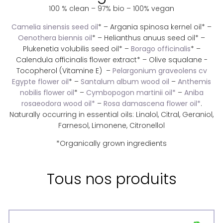
100 % clean – 97% bio – 100% vegan
Camelia sinensis seed oil
* – Argania spinosa kernel oil* –
Oenothera biennis oil
* – Helianthus anuus seed oil* –
Plukenetia volubilis seed oil* –
Borago officinalis
* –
Calendula officinalis flower extract* – Olive squalane -
Tocopherol (Vitamine E) –
Pelargonium graveolens cv
Egypte flower oil
* –
Santalum album wood oil
–
Anthemis
nobilis flower oil
* –
Cymbopogon martinii oil*
–
Aniba
rosaeodora wood oil*
–
Rosa damascena flower oil*
.
Naturally occurring in essential oils: Linalol, Citral, Geraniol,
Farnesol, Limonene, Citronellol
*Organically grown ingredients
Tous nos produits