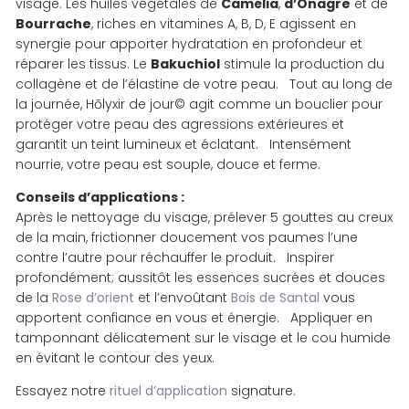
visage. Les huiles végétales de
Camélia
,
d’Onagre
et de
Bourrache
, riches en vitamines A, B, D, E agissent en
synergie pour apporter hydratation en profondeur et
réparer les tissus. Le
Bakuchiol
stimule la production du
collagène et de l’élastine de votre peau. Tout au long de
la journée, Hōlyxir de jour© agit comme un bouclier pour
protéger votre peau des agressions extérieures et
garantit un teint lumineux et éclatant. Intensément
nourrie, votre peau est souple, douce et ferme.
Conseils d’applications :
Après le nettoyage du visage, prélever 5 gouttes au creux
de la main, frictionner doucement vos paumes l’une
contre l’autre pour réchauffer le produit. Inspirer
profondément; aussitôt les essences sucrées et douces
de la
Rose d’orient
et l’envoûtant
Bois de Santal
vous
apportent confiance en vous et énergie. Appliquer en
tamponnant délicatement sur le visage et le cou humide
en évitant le contour des yeux.
Essayez notre
rituel d’application
signature.