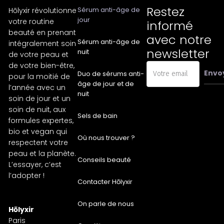
Restez
Sérum anti-âge de
Hōlyxir révolutionne
jour
votre routine
informé
beauté en prenant
avec notre
Sérum anti-âge de
intégralement soin
newsletter
nuit
de votre peau et
de votre bien-être,
Envo
Duo de sérums anti-
pour la moitié de
âge de jour et de
l’année avec un
nuit
soin de jour et un
soin de nuit, aux
Sels de bain
formules expertes,
bio et vegan qui
Où nous trouver ?
respectent votre
peau et la planète.
Conseils beauté
L’essayer, c’est
l’adopter !
Contacter Hōlyxir
On parle de nous
Hōlyxir
Paris