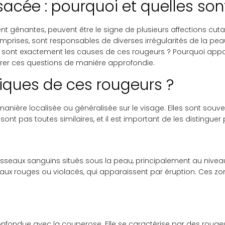
sacée : pourquoi et quelles sont
ent gênantes, peuvent être le signe de plusieurs affections cut
comprises, sont responsables de diverses irrégularités de la pea
es sont exactement les causes de ces rougeurs ? Pourquoi appa
lorer ces questions de manière approfondie.
tiques de ces rougeurs ?
manière localisée ou généralisée sur le visage. Elles sont so
ont pas toutes similaires, et il est important de les distingue
aisseaux sanguins situés sous la peau, principalement au niv
sseaux rouges ou violacés, qui apparaissent par éruption. Ces z
onfondue avec la couperose. Elle se caractérise par des rouge