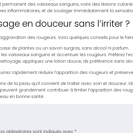
nt permanent des vaisseaux sanguins, voire des lésions cutané
sées inflammatoires, et de soulager immédiatement la sensat
ge en douceur sans l’irriter ?
’aggravation des rougeurs. Voici quelques conseils pour le fair
 base de plantes ou un savon surgras, sans alcool ni parfum.
 les vaisseaux sanguins et accentuer les rougeurs. Préférez l’ea
 nettoyage, appliquez une lotion douce, de préférence sans alco
urrez rapidement réduire l’apparition des rougeurs et préserve
s de la peau qu’il convient de traiter avec soin et douceur. Id
s peuvent grandement contribuer à limiter l’apparition des rou
peau en bonne santé.
s obligatoires sont indiqués avec
*