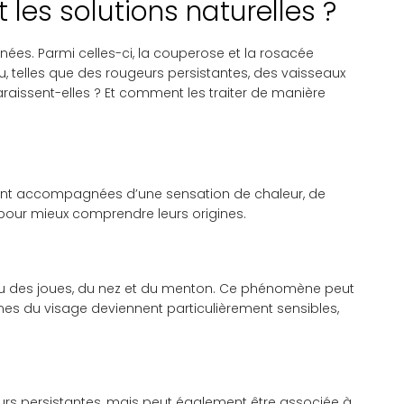
 les solutions naturelles ?
anées. Parmi celles-ci, la couperose et la rosacée
u, telles que des rougeurs persistantes, des vaisseaux
raissent-elles ? Et comment les traiter de manière
uvent accompagnées d’une sensation de chaleur, de
r pour mieux comprendre leurs origines.
eau des joues, du nez et du menton. Ce phénomène peut
ones du visage deviennent particulièrement sensibles,
urs persistantes, mais peut également être associée à