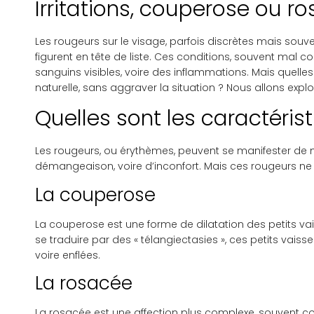
Irritations, couperose ou ro
Les rougeurs sur le visage, parfois discrètes mais souv
figurent en tête de liste. Ces conditions, souvent mal 
sanguins visibles, voire des inflammations. Mais quell
naturelle, sans aggraver la situation ? Nous allons exp
Quelles sont les caractéris
Les rougeurs, ou érythèmes, peuvent se manifester de 
démangeaison, voire d’inconfort. Mais ces rougeurs ne s
La couperose
La couperose est une forme de dilatation des petits v
se traduire par des « télangiectasies », ces petits vai
voire enflées.
La rosacée
La rosacée est une affection plus complexe, souvent c