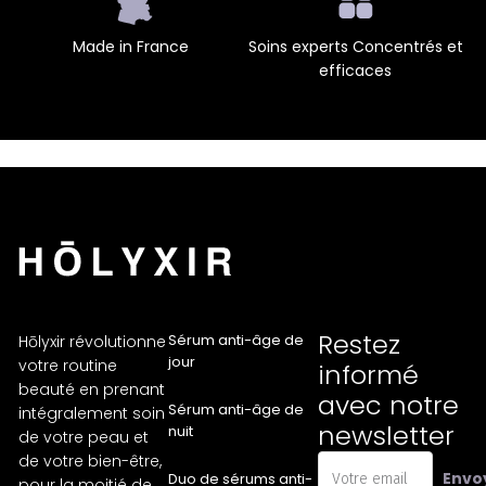
Made in France
Soins experts Concentrés et
efficaces
Restez
Sérum anti-âge de
Hōlyxir révolutionne
jour
votre routine
informé
beauté en prenant
avec notre
Sérum anti-âge de
intégralement soin
newsletter
nuit
de votre peau et
de votre bien-être,
Envo
Duo de sérums anti-
pour la moitié de