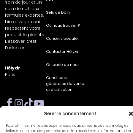
soin de jour et un
soin de nuit, aux
Sels de bain
formules expertes,
bio et vegan qui
Où nous trouver ?
respectent votre
peau et la planète.
Conseils beauté
L’essayer, c’est
l’adopter !
Contacter Hōlyxir
On parle de nous
Hōlyxir
Paris
Conditions
générales de vente
et d’utilisation
Gérer le consentement
Pour offrir les meilleures expériences, nous utilisons des technologies
telles que les cookies pour stocker et/ou accéder aux informations des