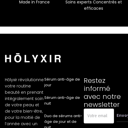
Made in France
Soins experts Concentrés et
efficaces
Restez
Sérum anti-âge de
Hōlyxir révolutionne
jour
votre routine
informé
beauté en prenant
avec notre
Sérum anti-âge de
intégralement soin
newsletter
nuit
de votre peau et
de votre bien-être,
Envo
Duo de sérums anti-
pour la moitié de
âge de jour et de
l’année avec un
nuit